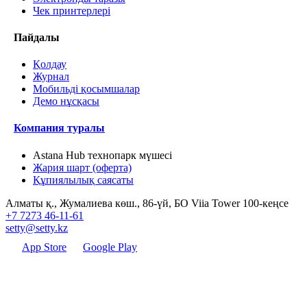
Чек принтерлері
Пайдалы
Қолдау
Журнал
Мобильді қосымшалар
Демо нұсқасы
Компания туралы
Astana Hub технопарк мүшесі
Жария шарт (оферта)
Құпиялылық саясаты
Алматы қ., Жумалиева көш., 86-үй, БО Viia Tower 100-кеңсе
+7 7273 46-11-61
setty@setty.kz
App Store
Google Play