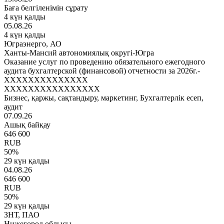
Баға белгіленімін сұрату
4 күн қалды
05.08.26
4 күн қалды
Юграэнерго, АО
Ханты-Мансий автономиялық округі-Югра
Оказание услуг по проведению обязательного ежегодного
аудита бухгалтерской (финансовой) отчетности за 2026г.-
XXXXXXXXXXXXXX
XXXXXXXXXXXXXXXX
Бизнес, қаржы, сақтандыру, маркетинг, Бухгалтерлік есеп,
аудит
07.09.26
Ашық байқау
646 600
RUB
50
%
29 күн қалды
04.08.26
646 600
RUB
50
%
29 күн қалды
ЗНТ, ПАО
Нижегород облысы