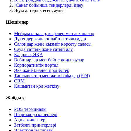
Санат бойынша тендерлерді іздеу
Бухгалтерлік есеп, аудит
Шешімдер
Мейрамханалар, кафелер мен асханалар
Дүкендер және онлайн сатылымдар
Салондар және қызмет көрсету саласы
Сауда-саттық және сатып алу
Кадрлық ЭҚА
Вебинарлар мен бейне қоңыраулар
Корпоративтік портал
Эқа және бизнес-процестер
Тапсырыстар мен жеткізілімдер (EDI)
CRM
Қашықтан қол жеткізу
Жабдық
POS-терминалы
Штрихкод сканерлері
Ақша жәшіктері
Затбелгі принтерлері
Электронды таразы