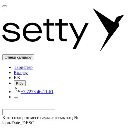
Өтініш қалдыру
Tарифтер
Қолдау
KK
Kіру
+7 7273 46-11-61
Кілт сөздер немесе сауда-саттықтың №
icon-Date_DESC