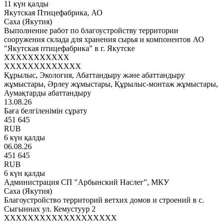
11 күн қалды
Якутская Птицефабрика, АО
Саха (Якутия)
Выполнение работ по благоустройству территории
сооружения склада для хранения сырья и компонентов АО
"Якутская птицефабрика" в г. Якутске
XXXXXXXXXXX
XXXXXXXXXXXXX
Құрылыс, Экология, Абаттандыру және абаттандыру
жұмыстары, Әрлеу жұмыстары, Құрылыс-монтаж жұмыстары,
Аумақтарды абаттандыру
13.08.26
Баға белгіленімін сұрату
451 645
RUB
6 күн қалды
06.08.26
451 645
RUB
6 күн қалды
Администрация СП "Арбынский Наслег", МКУ
Саха (Якутия)
Благоустройство территорий ветхих домов и строений в с.
Сыгыннах ул. Кемустуур 2
XXXXXXXXXXXXXXXXXXX