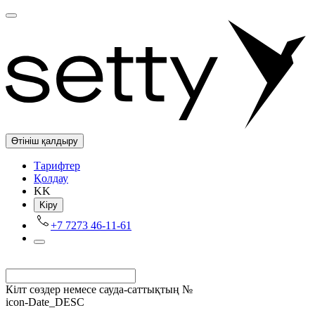
Өтініш қалдыру
Tарифтер
Қолдау
KK
Kіру
+7 7273 46-11-61
Кілт сөздер немесе сауда-саттықтың №
icon-Date_DESC