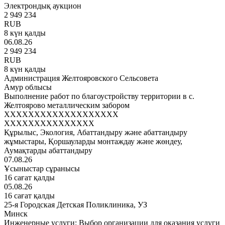
Электрондық аукцион
2 949 234
RUB
8 күн қалды
06.08.26
2 949 234
RUB
8 күн қалды
Администрация Желтояровского Сельсовета
Амур облысы
Выполнение работ по благоустройству территории в с.
Желтоярово металлическим забором
XXXXXXXXXXXXXXXXXXX
XXXXXXXXXXXXXXX
Құрылыс, Экология, Абаттандыру және абаттандыру
жұмыстары, Қоршауларды монтаждау және жөндеу,
Аумақтарды абаттандыру
07.08.26
Ұсыныстар сұранысы
16 сағат қалды
05.08.26
16 сағат қалды
25-я Городская Детская Поликлиника, УЗ
Минск
Инженерные услуги: Выбор организации для оказания услуги