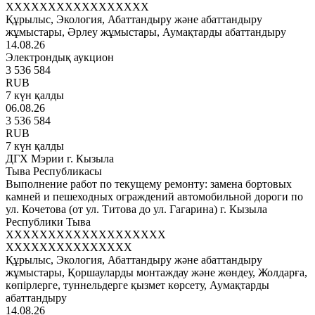
XXXXXXXXXXXXXXXXX
Құрылыс, Экология, Абаттандыру және абаттандыру
жұмыстары, Әрлеу жұмыстары, Аумақтарды абаттандыру
14.08.26
Электрондық аукцион
3 536 584
RUB
7 күн қалды
06.08.26
3 536 584
RUB
7 күн қалды
ДГХ Мэрии г. Кызыла
Тыва Республикасы
Выполнение работ по текущему ремонту: замена бортовых
камней и пешеходных ограждений автомобильной дороги по
ул. Кочетова (от ул. Титова до ул. Гагарина) г. Кызыла
Республики Тыва
XXXXXXXXXXXXXXXXXXX
XXXXXXXXXXXXXXX
Құрылыс, Экология, Абаттандыру және абаттандыру
жұмыстары, Қоршауларды монтаждау және жөндеу, Жолдарға,
көпірлерге, туннельдерге қызмет көрсету, Аумақтарды
абаттандыру
14.08.26