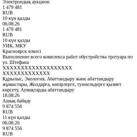
Электрондық аукцион
1 479 481
RUB
10 күн қалды
06.08.26
1 479 481
RUB
10 күн қалды
УИК, МКУ
Красноярск өлкесі
Выполнение всего комплекса работ обустройства тротуара по
ул. Штефана
XXXXXXXXXXXXXXXXXXX
XXXXXXXXXXXXX
Құрылыс, Экология, Абаттандыру және абаттандыру
жұмыстары, Жолдарға, көпірлерге, туннельдерге қызмет
көрсету, Аумақтарды абаттандыру
18.08.26
Ашық байқау
9 874 556
RUB
11 күн қалды
06.08.26
9 874 556
RUB