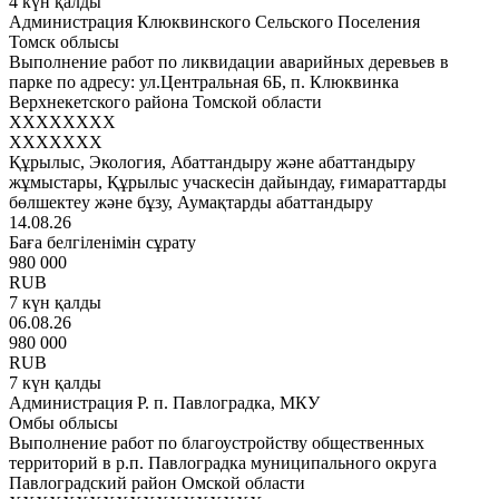
4 күн қалды
Администрация Клюквинского Сельского Поселения
Томск облысы
Выполнение работ по ликвидации аварийных деревьев в
парке по адресу: ул.Центральная 6Б, п. Клюквинка
Верхнекетского района Томской области
XXXXXXXX
XXXXXXX
Құрылыс, Экология, Абаттандыру және абаттандыру
жұмыстары, Құрылыс учаскесін дайындау, ғимараттарды
бөлшектеу және бұзу, Аумақтарды абаттандыру
14.08.26
Баға белгіленімін сұрату
980 000
RUB
7 күн қалды
06.08.26
980 000
RUB
7 күн қалды
Администрация Р. п. Павлоградка, МКУ
Омбы облысы
Выполнение работ по благоустройству общественных
территорий в р.п. Павлоградка муниципального округа
Павлоградский район Омской области