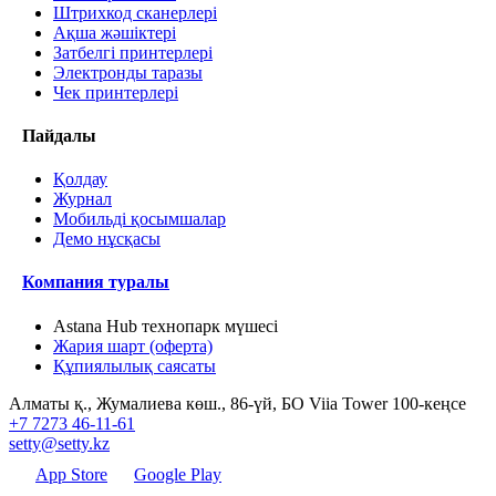
Штрихкод сканерлері
Ақша жәшіктері
Затбелгі принтерлері
Электронды таразы
Чек принтерлері
Пайдалы
Қолдау
Журнал
Мобильді қосымшалар
Демо нұсқасы
Компания туралы
Astana Hub технопарк мүшесі
Жария шарт (оферта)
Құпиялылық саясаты
Алматы қ., Жумалиева көш., 86-үй, БО Viia Tower 100-кеңсе
+7 7273 46-11-61
setty@setty.kz
App Store
Google Play