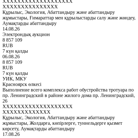
XXXXXXXXXXXXXXXXXXX
XXXXXXXXXXXXXXX
Құрылыс, Экология, Абаттандыру және абаттандыру
жұмыстары, Ғимараттар мен құрылыстарды салу және жөндеу,
Аумақтарды абаттандыру
14.08.26
Электрондық аукцион
8 857 109
RUB
7 күн қалды
06.08.26
8 857 109
RUB
7 күн қалды
УИК, МКУ
Красноярск өлкесі
Выполнение всего комплекса работ обустройства тротуара по
пр. Ленинградский в районе жилого дома пр. Ленинградский,
26
XXXXXXXXXXXXXXXXXXX
XXXXXXXXXXXXX
Құрылыс, Экология, Абаттандыру және абаттандыру
жұмыстары, Жолдарға, көпірлерге, туннельдерге қызмет
көрсету, Аумақтарды абаттандыру
17.08.26