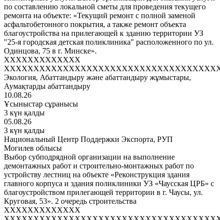
по составлению локальной сметы для проведения текущего
ремонта на объекте: «Текущий ремонт с полной заменой
асфальтобетонного покрытия, а также ремонт объекта
благоустройства на прилегающей к зданию территории УЗ
"25-я городская детская поликлиника" расположенного по ул.
Одинцова, 75 в г. Минске».
XXXXXXXXXXXXX
XXXXXXXXXXXXXXXXXXXXXXXXXXXXXXXXXXXX
Экология, Абаттандыру және абаттандыру жұмыстары,
Аумақтарды абаттандыру
10.08.26
Ұсыныстар сұранысы
3 күн қалды
05.08.26
3 күн қалды
Национальный Центр Поддержки Экспорта, РУП
Могилев облысы
Выбор субподрядной организации на выполнение
демонтажных работ и строительно-монтажных работ по
устройству лестниц на объекте «Реконструкция здания
главного корпуса и здания поликлиники УЗ «Чаусская ЦРБ» с
благоустройством прилегающей территории в г. Чаусы, ул.
Круговая, 53». 2 очередь строительства
XXXXXXXXXXXXX
XXXXXXXXXXXXXXXXXXXXXXXXXXXXXXXXXXXX