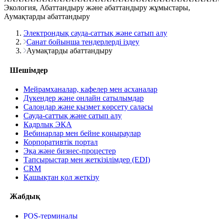
Экология, Абаттандыру және абаттандыру жұмыстары,
Аумақтарды абаттандыру
Электрондық сауда-саттық және сатып алу
Санат бойынша тендерлерді іздеу
Аумақтарды абаттандыру
Шешімдер
Мейрамханалар, кафелер мен асханалар
Дүкендер және онлайн сатылымдар
Салондар және қызмет көрсету саласы
Сауда-саттық және сатып алу
Кадрлық ЭҚА
Вебинарлар мен бейне қоңыраулар
Корпоративтік портал
Эқа және бизнес-процестер
Тапсырыстар мен жеткізілімдер (EDI)
CRM
Қашықтан қол жеткізу
Жабдық
POS-терминалы