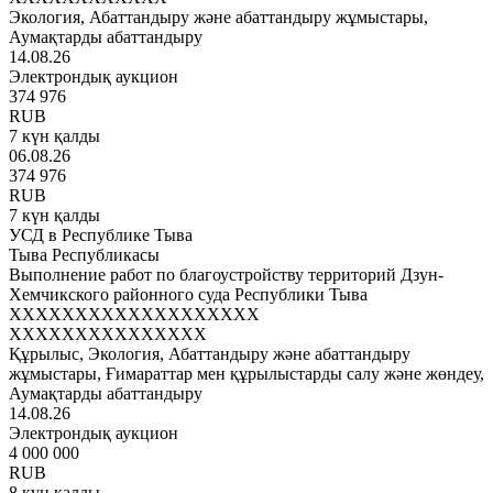
Экология, Абаттандыру және абаттандыру жұмыстары,
Аумақтарды абаттандыру
14.08.26
Электрондық аукцион
374 976
RUB
7 күн қалды
06.08.26
374 976
RUB
7 күн қалды
УСД в Республике Тыва
Тыва Республикасы
Выполнение работ по благоустройству территорий Дзун-
Хемчикского районного суда Республики Тыва
XXXXXXXXXXXXXXXXXXX
XXXXXXXXXXXXXXX
Құрылыс, Экология, Абаттандыру және абаттандыру
жұмыстары, Ғимараттар мен құрылыстарды салу және жөндеу,
Аумақтарды абаттандыру
14.08.26
Электрондық аукцион
4 000 000
RUB
8 күн қалды