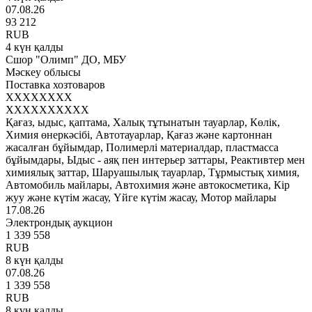
07.08.26
93 212
RUB
4 күн қалды
Сшор "Олимп" ДО, МБУ
Мәскеу облысы
Поставка хозтоваров
XXXXXXXX
XXXXXXXXXX
Қағаз, ыдыс, қаптама, Халық тұтынатын тауарлар, Көлік,
Химия өнеркәсібі, Автотауарлар, Қағаз және картоннан
жасалған бұйымдар, Полимерлі материалдар, пластмасса
бұйымдары, Ыдыс - аяқ пен интерьер заттары, Реактивтер мен
химиялық заттар, Шаруашылық тауарлар, Тұрмыстық химия,
Автомобиль майлары, Автохимия және автокосметика, Кір
жуу және күтім жасау, Үйге күтім жасау, Мотор майлары
17.08.26
Электрондық аукцион
1 339 558
RUB
8 күн қалды
07.08.26
1 339 558
RUB
8 күн қалды