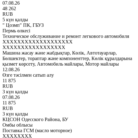
07.08.26
48 262
RUB
5 күн қалды
" Цозмп" ПК, ГБУЗ
Пермь өлкесі
Техническое обслуживание и ремонт легкового автомобиля
XXXXXXXXXXXXXXXXXXX
XXXXXXXXXXXXXXXXX
Машина жасау және жабдықтар, Көлік, Автотауарлар,
Бөлшектер, тораптар және компоненттер, Көлік құралдарына
қызмет көрсету, Автомобиль майлары, Мотор майлары
12.08.26
Өзге тәсілмен сатып алу
11 875
RUB
3 күн қалды
07.08.26
11 875
RUB
3 күн қалды
КЦСОН Одесского Района, БУ
Омбы облысы
Поставка ГСМ (масло моторное)
XXXXXXXX