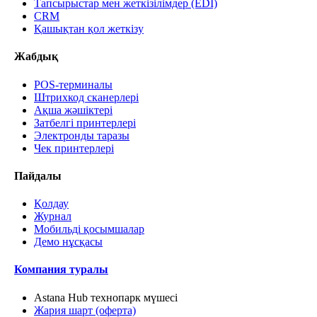
Тапсырыстар мен жеткізілімдер (EDI)
CRM
Қашықтан қол жеткізу
Жабдық
POS-терминалы
Штрихкод сканерлері
Ақша жәшіктері
Затбелгі принтерлері
Электронды таразы
Чек принтерлері
Пайдалы
Қолдау
Журнал
Мобильді қосымшалар
Демо нұсқасы
Компания туралы
Astana Hub технопарк мүшесі
Жария шарт (оферта)