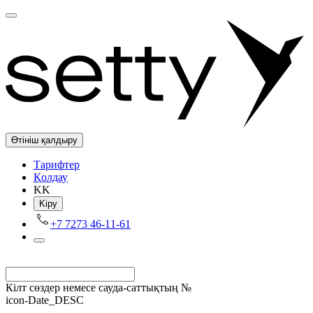
Өтініш қалдыру
Tарифтер
Қолдау
KK
Kіру
+7 7273 46-11-61
Кілт сөздер немесе сауда-саттықтың №
icon-Date_DESC