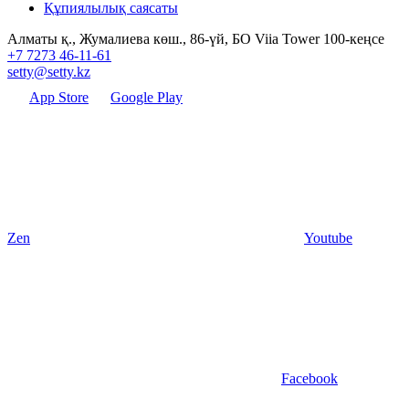
Құпиялылық саясаты
Алматы қ., Жумалиева көш., 86-үй, БО Viia Tower 100-кеңсе
+7 7273 46-11-61
setty@setty.kz
App Store
Google Play
Zen
Youtube
Facebook