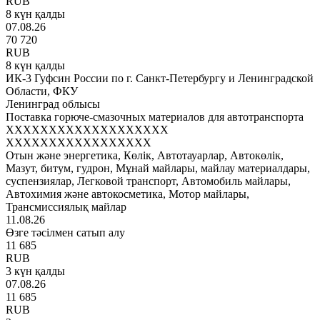
RUB
8 күн қалды
07.08.26
70 720
RUB
8 күн қалды
ИК-3 Гуфсин России по г. Санкт-Петербургу и Ленинградской
Области, ФКУ
Ленинград облысы
Поставка горюче-смазочных материалов для автотранспорта
XXXXXXXXXXXXXXXXXXX
XXXXXXXXXXXXXXXXX
Отын және энергетика, Көлік, Автотауарлар, Автокөлік,
Мазут, битум, гудрон, Мұнай майлары, майлау материалдары,
суспензиялар, Легковой транспорт, Автомобиль майлары,
Автохимия және автокосметика, Мотор майлары,
Трансмиссиялық майлар
11.08.26
Өзге тәсілмен сатып алу
11 685
RUB
3 күн қалды
07.08.26
11 685
RUB