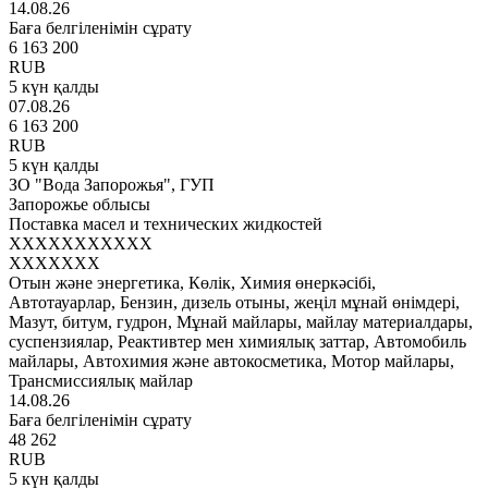
14.08.26
Баға белгіленімін сұрату
6 163 200
RUB
5 күн қалды
07.08.26
6 163 200
RUB
5 күн қалды
ЗО "Вода Запорожья", ГУП
Запорожье облысы
Поставка масел и технических жидкостей
XXXXXXXXXXX
XXXXXXX
Отын және энергетика, Көлік, Химия өнеркәсібі,
Автотауарлар, Бензин, дизель отыны, жеңіл мұнай өнімдері,
Мазут, битум, гудрон, Мұнай майлары, майлау материалдары,
суспензиялар, Реактивтер мен химиялық заттар, Автомобиль
майлары, Автохимия және автокосметика, Мотор майлары,
Трансмиссиялық майлар
14.08.26
Баға белгіленімін сұрату
48 262
RUB
5 күн қалды