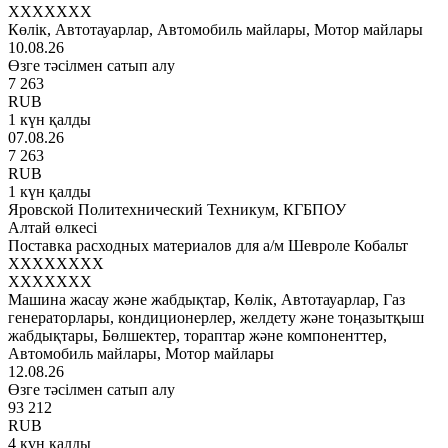
XXXXXXX
Көлік, Автотауарлар, Автомобиль майлары, Мотор майлары
10.08.26
Өзге тәсілмен сатып алу
7 263
RUB
1 күн қалды
07.08.26
7 263
RUB
1 күн қалды
Яровской Политехнический Техникум, КГБПОУ
Алтай өлкесі
Поставка расходных материалов для а/м Шевроле Кобальт
XXXXXXXX
XXXXXXX
Машина жасау және жабдықтар, Көлік, Автотауарлар, Газ
генераторлары, кондиционерлер, желдету және тоңазытқыш
жабдықтары, Бөлшектер, тораптар және компоненттер,
Автомобиль майлары, Мотор майлары
12.08.26
Өзге тәсілмен сатып алу
93 212
RUB
4 күн қалды