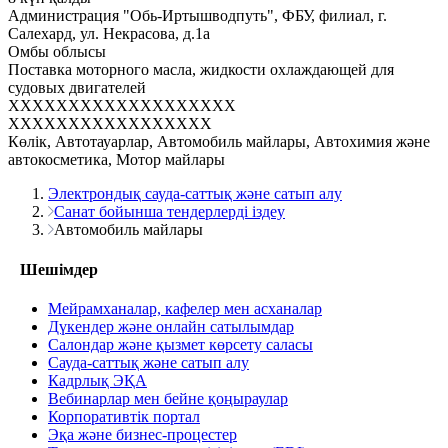
Администрация "Обь-Иртышводпуть", ФБУ, филиал, г.
Салехард, ул. Некрасова, д.1а
Омбы облысы
Поставка моторного масла, жидкости охлаждающей для
судовых двигателей
XXXXXXXXXXXXXXXXXXX
XXXXXXXXXXXXXXXXX
Көлік, Автотауарлар, Автомобиль майлары, Автохимия және
автокосметика, Мотор майлары
Электрондық сауда-саттық және сатып алу
Санат бойынша тендерлерді іздеу
Автомобиль майлары
Шешімдер
Мейрамханалар, кафелер мен асханалар
Дүкендер және онлайн сатылымдар
Салондар және қызмет көрсету саласы
Сауда-саттық және сатып алу
Кадрлық ЭҚА
Вебинарлар мен бейне қоңыраулар
Корпоративтік портал
Эқа және бизнес-процестер