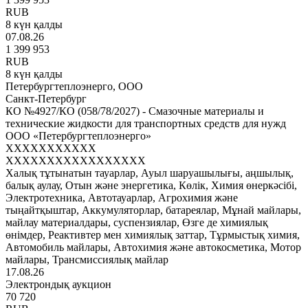
RUB
8 күн қалды
07.08.26
1 399 953
RUB
8 күн қалды
Петербургтеплоэнерго, ООО
Санкт-Петербург
КО №4927/КО (058/78/2027) - Смазочные материалы и
технические жидкости для транспортных средств для нужд
ООО «Петербургтеплоэнерго»
XXXXXXXXXXX
XXXXXXXXXXXXXXXXX
Халық тұтынатын тауарлар, Ауыл шаруашылығы, аңшылық,
балық аулау, Отын және энергетика, Көлік, Химия өнеркәсібі,
Электротехника, Автотауарлар, Агрохимия және
тыңайтқыштар, Аккумуляторлар, батареялар, Мұнай майлары,
майлау материалдары, суспензиялар, Өзге де химиялық
өнімдер, Реактивтер мен химиялық заттар, Тұрмыстық химия,
Автомобиль майлары, Автохимия және автокосметика, Мотор
майлары, Трансмиссиялық майлар
17.08.26
Электрондық аукцион
70 720