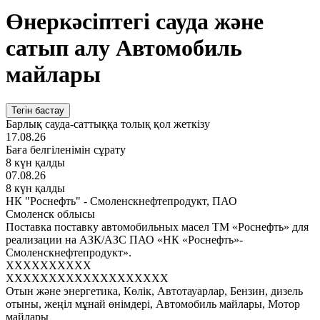
Өнеркәсіптегі сауда және
сатып алу Автомобиль
майлары
Тегін бастау
Барлық сауда-саттыққа толық қол жеткізу
17.08.26
Баға белгіленімін сұрату
8 күн қалды
07.08.26
8 күн қалды
НК "Роснефть" - Смоленскнефтепродукт, ПАО
Смоленск облысы
Поставка поставку автомобильных масел ТМ «Роснефть» для
реализации на АЗК/АЗС ПАО «НК «Роснефть»-
Смоленскнефтепродукт».
XXXXXXXXXX
XXXXXXXXXXXXXXXXXXX
Отын және энергетика, Көлік, Автотауарлар, Бензин, дизель
отыны, жеңіл мұнай өнімдері, Автомобиль майлары, Мотор
майлары