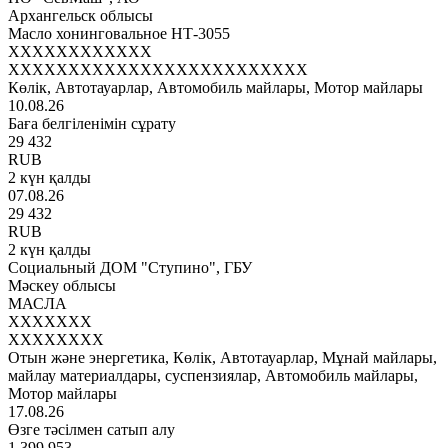
Архангельск облысы
Масло хонинговальное НТ-3055
XXXXXXXXXXXX
XXXXXXXXXXXXXXXXXXXXXXXXX
Көлік, Автотауарлар, Автомобиль майлары, Мотор майлары
10.08.26
Баға белгіленімін сұрату
29 432
RUB
2 күн қалды
07.08.26
29 432
RUB
2 күн қалды
Социальный ДОМ "Ступино", ГБУ
Мәскеу облысы
МАСЛА
XXXXXXX
XXXXXXXX
Отын және энергетика, Көлік, Автотауарлар, Мұнай майлары,
майлау материалдары, суспензиялар, Автомобиль майлары,
Мотор майлары
17.08.26
Өзге тәсілмен сатып алу
1 399 953