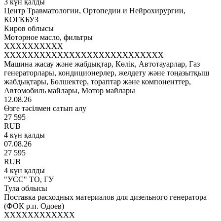
3 күн қалды
Центр Травматологии, Ортопедии и Нейрохирургии,
КОГКБУЗ
Киров облысы
Моторное масло, фильтры
XXXXXXXXXX
XXXXXXXXXXXXXXXXXXXXXXXXXXX
Машина жасау және жабдықтар, Көлік, Автотауарлар, Газ
генераторлары, кондиционерлер, желдету және тоңазытқыш
жабдықтары, Бөлшектер, тораптар және компоненттер,
Автомобиль майлары, Мотор майлары
12.08.26
Өзге тәсілмен сатып алу
27 595
RUB
4 күн қалды
07.08.26
27 595
RUB
4 күн қалды
"УСС" ТО, ГУ
Тула облысы
Поставка расходных материалов для дизельного генератора
(ФОК р.п. Одоев)
XXXXXXXXXXXX