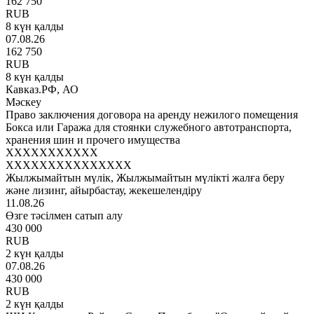
162 750
RUB
8 күн қалды
07.08.26
162 750
RUB
8 күн қалды
Кавказ.РФ, АО
Мәскеу
Право заключения договора на аренду нежилого помещения
Бокса или Гаража для стоянки служебного автотранспорта,
хранения шин и прочего имущества
XXXXXXXXXXX
XXXXXXXXXXXXXXX
Жылжымайтын мүлік, Жылжымайтын мүлікті жалға беру
және лизинг, айырбастау, жекешелендіру
11.08.26
Өзге тәсілмен сатып алу
430 000
RUB
2 күн қалды
07.08.26
430 000
RUB
2 күн қалды