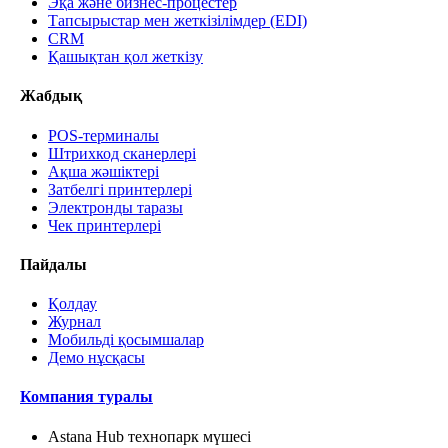
Эқа және бизнес-процестер
Тапсырыстар мен жеткізілімдер (EDI)
CRM
Қашықтан қол жеткізу
Жабдық
POS-терминалы
Штрихкод сканерлері
Ақша жәшіктері
Затбелгі принтерлері
Электронды таразы
Чек принтерлері
Пайдалы
Қолдау
Журнал
Мобильді қосымшалар
Демо нұсқасы
Компания туралы
Astana Hub технопарк мүшесі