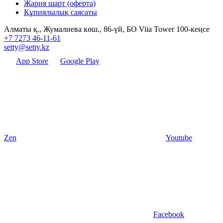
Жария шарт (оферта)
Құпиялылық саясаты
Алматы қ., Жумалиева көш., 86-үй, БО Viia Tower 100-кеңсе
+7 7273 46-11-61
setty@setty.kz
App Store
Google Play
Zen
Youtube
Facebook