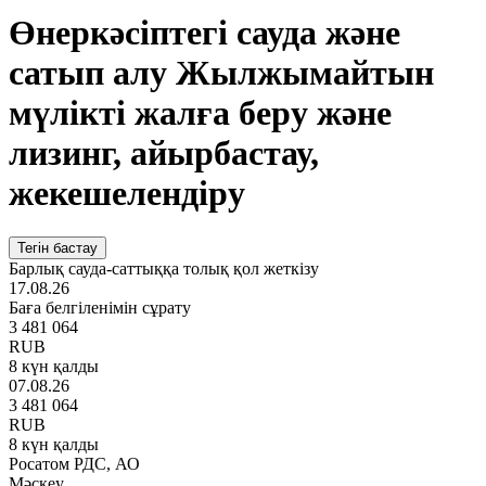
Өнеркәсіптегі сауда және
сатып алу Жылжымайтын
мүлікті жалға беру және
лизинг, айырбастау,
жекешелендіру
Тегін бастау
Барлық сауда-саттыққа толық қол жеткізу
17.08.26
Баға белгіленімін сұрату
3 481 064
RUB
8 күн қалды
07.08.26
3 481 064
RUB
8 күн қалды
Росатом РДС, АО
Мәскеу