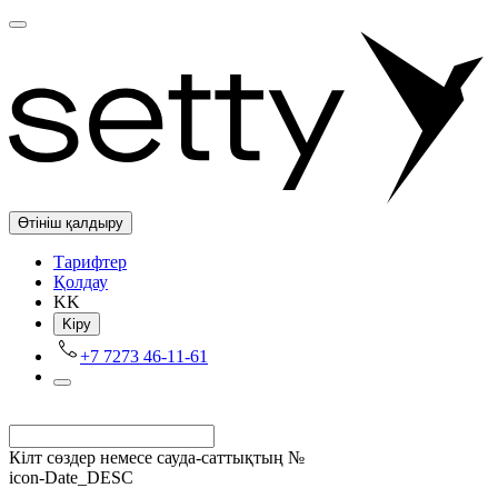
Өтініш қалдыру
Tарифтер
Қолдау
KK
Kіру
+7 7273 46-11-61
Кілт сөздер немесе сауда-саттықтың №
icon-Date_DESC