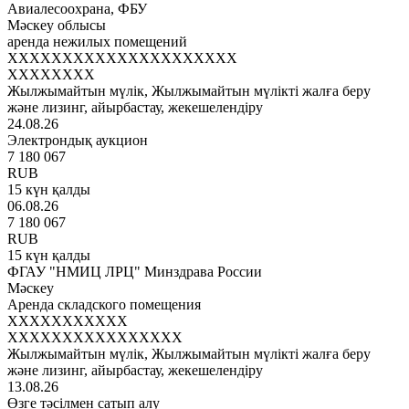
Авиалесоохрана, ФБУ
Мәскеу облысы
аренда нежилых помещений
XXXXXXXXXXXXXXXXXXXXX
XXXXXXXX
Жылжымайтын мүлік, Жылжымайтын мүлікті жалға беру
және лизинг, айырбастау, жекешелендіру
24.08.26
Электрондық аукцион
7 180 067
RUB
15 күн қалды
06.08.26
7 180 067
RUB
15 күн қалды
ФГАУ "НМИЦ ЛРЦ" Минздрава России
Мәскеу
Аренда складского помещения
XXXXXXXXXXX
XXXXXXXXXXXXXXXX
Жылжымайтын мүлік, Жылжымайтын мүлікті жалға беру
және лизинг, айырбастау, жекешелендіру
13.08.26
Өзге тәсілмен сатып алу