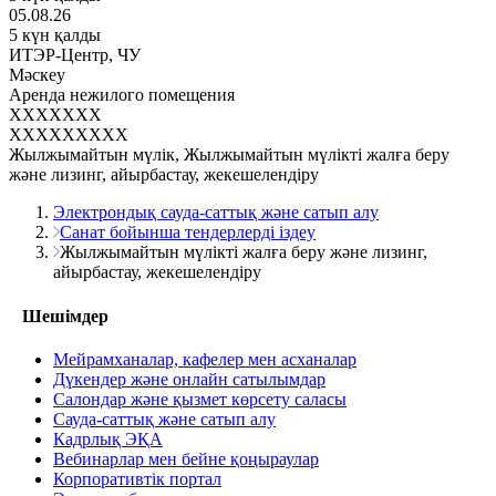
05.08.26
5 күн қалды
ИТЭР-Центр, ЧУ
Мәскеу
Аренда нежилого помещения
XXXXXXX
XXXXXXXXX
Жылжымайтын мүлік, Жылжымайтын мүлікті жалға беру
және лизинг, айырбастау, жекешелендіру
Электрондық сауда-саттық және сатып алу
Санат бойынша тендерлерді іздеу
Жылжымайтын мүлікті жалға беру және лизинг,
айырбастау, жекешелендіру
Шешімдер
Мейрамханалар, кафелер мен асханалар
Дүкендер және онлайн сатылымдар
Салондар және қызмет көрсету саласы
Сауда-саттық және сатып алу
Кадрлық ЭҚА
Вебинарлар мен бейне қоңыраулар
Корпоративтік портал