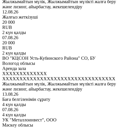
Жылжымайтын мүлік, Жылжымайтын мүлікті жалға беру
және лизинг, айырбастау, жекешелендіру
12.08.26
Жалғыз жеткізуші
20 000
RUB
2 күн қалды
07.08.26
20 000
RUB
2 күн қалды
ВО "КЦСОН Усть-Кубинского Района" СО, БУ
Вологод облысы
Аренда зала
XXXXXXXXXXXXX
XXXXXXXXXXXXXXXXXXXXXXXXXXXXXXXXX
Жылжымайтын мүлік, Жылжымайтын мүлікті жалға беру
және лизинг, айырбастау, жекешелендіру
13.08.26
Баға белгіленімін сұрату
4 күн қалды
07.08.26
4 күн қалды
УК "Металлоинвест", ООО
Мәскеу облысы