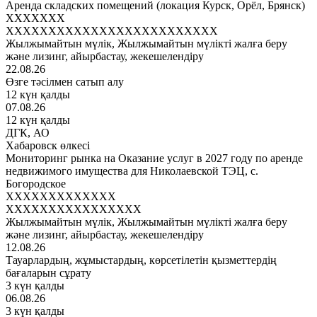
Аренда складских помещений (локация Курск, Орёл, Брянск)
XXXXXXX
XXXXXXXXXXXXXXXXXXXXXXXXX
Жылжымайтын мүлік, Жылжымайтын мүлікті жалға беру
және лизинг, айырбастау, жекешелендіру
22.08.26
Өзге тәсілмен сатып алу
12 күн қалды
07.08.26
12 күн қалды
ДГК, АО
Хабаровск өлкесі
Мониторинг рынка на Оказание услуг в 2027 году по аренде
недвижимого имущества для Николаевской ТЭЦ, с.
Богородское
XXXXXXXXXXXXX
XXXXXXXXXXXXXXXX
Жылжымайтын мүлік, Жылжымайтын мүлікті жалға беру
және лизинг, айырбастау, жекешелендіру
12.08.26
Тауарлардың, жұмыстардың, көрсетілетін қызметтердің
бағаларын сұрату
3 күн қалды
06.08.26
3 күн қалды