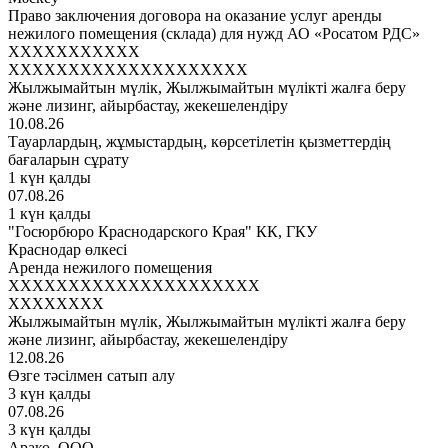
Право заключения договора на оказание услуг аренды
нежилого помещения (склада) для нужд АО «Росатом РДС»
XXXXXXXXXXX
XXXXXXXXXXXXXXXXXXXX
Жылжымайтын мүлік, Жылжымайтын мүлікті жалға беру
және лизинг, айырбастау, жекешелендіру
10.08.26
Тауарлардың, жұмыстардың, көрсетілетін қызметтердің
бағаларын сұрату
1 күн қалды
07.08.26
1 күн қалды
"Госюрбюро Краснодарского Края" КК, ГКУ
Краснодар өлкесі
Аренда нежилого помещения
XXXXXXXXXXXXXXXXXXXXX
XXXXXXXX
Жылжымайтын мүлік, Жылжымайтын мүлікті жалға беру
және лизинг, айырбастау, жекешелендіру
12.08.26
Өзге тәсілмен сатып алу
3 күн қалды
07.08.26
3 күн қалды
Арако, ООО