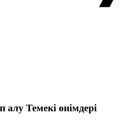
п алу Темекі өнімдері