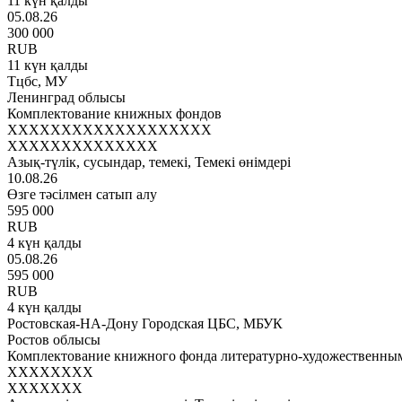
11 күн қалды
05.08.26
300 000
RUB
11 күн қалды
Тцбс, МУ
Ленинград облысы
Комплектование книжных фондов
XXXXXXXXXXXXXXXXXXX
XXXXXXXXXXXXXX
Азық-түлік, сусындар, темекі, Темекі өнімдері
10.08.26
Өзге тәсілмен сатып алу
595 000
RUB
4 күн қалды
05.08.26
595 000
RUB
4 күн қалды
Ростовская-НА-Дону Городская ЦБС, МБУК
Ростов облысы
Комплектование книжного фонда литературно-художественным
XXXXXXXX
XXXXXXX