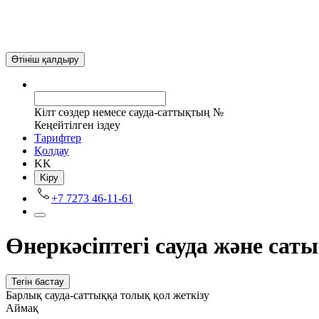
Өтініш қалдыру
Кілт сөздер немесе сауда-саттықтың №
Кеңейтілген іздеу
Tарифтер
Қолдау
KK
Kіру
+7 7273 46-11-61
Өнеркәсіптегі сауда және саты
Тегін бастау
Барлық сауда-саттыққа толық қол жеткізу
Аймақ